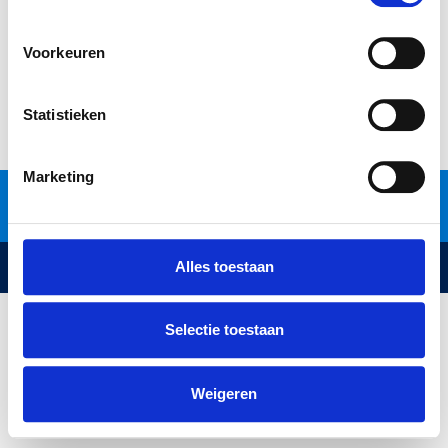
Voorkeuren
Statistieken
Marketing
Privacyverklaring
Contact
Veelgestelde vragen
Brochure aanvragen
Alles toestaan
Copyright Concept Wonen by Allure Bouw
Selectie toestaan
Weigeren