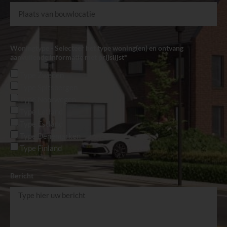
Woningtype - Selecteer het type woning(en) en ontvang
aanvullende informatie met prijslijst*
Type Zweden
Type Spitsbergen
Type Noorwegen
Type Letland
Type Estland
Type Denemarken
Type Finland
Bericht