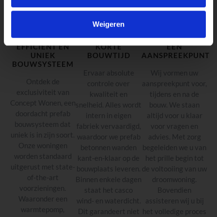
Weigeren
EFFICIËNT EN
KORTE
EÉN
UNIEK
BOUWTIJD
AANSPREEKPUNT
BOUWSYSTEEM
Ervaar absolute
Wij vormen uw
Ontdek de
controle over
aanspreekpunt voor,
exclusiviteit van
kwaliteit en
tijdens en na de
Concept Wonen, een
snelheid. Alles wordt
bouw. We staan
doordacht prefab
intern in eigen
altijd voor u klaar
bouwsysteem dat
fabriek vervaardigd,
voor vragen en
uniek is in zijn soort.
waardoor we prefab
advies. Met zorg
Onze woningen
betonnen wanden
begeleiden we u van
worden standaard
kant-en-klaar op de
het prille begin tot
uitgerust met state-
bouwplaats leveren.
de voltooiing van uw
of-the-art
Binnen enkele dagen
droomwoning.
voorzieningen.
staat het casco
Bovendien
Waaronder een
wind- en waterdicht.
assisteren wij u bij
warmtepomp,
Dit garandeert niet
het volledige proces