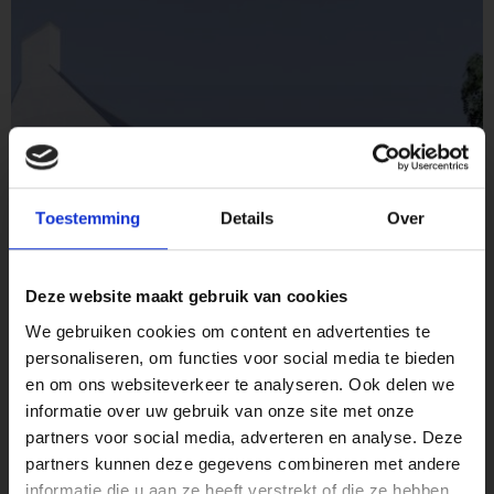
Toestemming
Details
Over
Deze website maakt gebruik van cookies
We gebruiken cookies om content en advertenties te
personaliseren, om functies voor social media te bieden
en om ons websiteverkeer te analyseren. Ook delen we
informatie over uw gebruik van onze site met onze
Kantoor gesloten i.v.m. bouwvak
partners voor social media, adverteren en analyse. Deze
partners kunnen deze gegevens combineren met andere
I.v.m. de bouwvak is het Concept Wonen kantoor
gesloten
informatie die u aan ze heeft verstrekt of die ze hebben