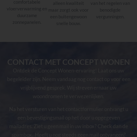
comfortabele
alleen kwaliteit
van het regelen van
vloerverwarming en
maar zorgt ook voor
benodigde
duurzame
een buitengewoon
vergunningen.
zonnepanelen.
snelle bouw.
CONTACT MET CONCEPT WONEN
Ontdek de Concept Wonen-ervaring! Laat ons uw
begeleider zijn. Neem vandaag nog contact op voor een
vrijblijvend gesprek. Wij streven ernaar uw
woondromen te verwezenlijken.
Na het versturen van het contactformulier ontvangt u
een bevestigingsmail op het door u opgegeven
mailadres. Ziet u geen mail in uw inbox? Check dan de
spambox. Heeft u nog steeds geen mail ontvangen?