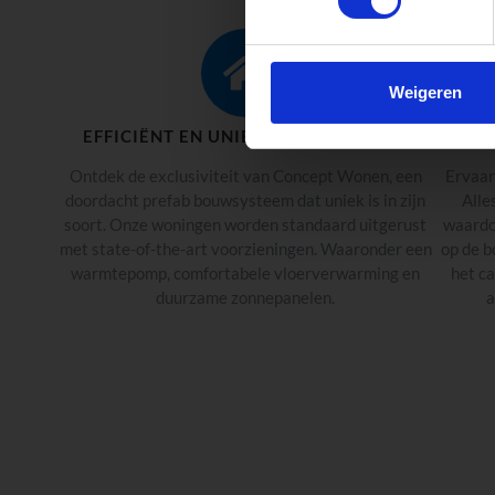
Weigeren
EFFICIËNT EN UNIEK BOUWSYSTEEM
Ontdek de exclusiviteit van Concept Wonen, een
Ervaar
doordacht prefab bouwsysteem dat uniek is in zijn
Alle
soort. Onze woningen worden standaard uitgerust
waardo
met state-of-the-art voorzieningen. Waaronder een
op de b
warmtepomp, comfortabele vloerverwarming en
het ca
duurzame zonnepanelen.
a