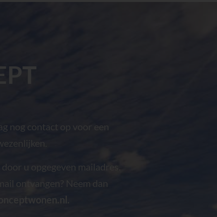
EPT
g nog contact op voor een
wezenlijken.
t door u opgegeven mailadres.
 mail ontvangen? Neem dan
onceptwonen.nl
.