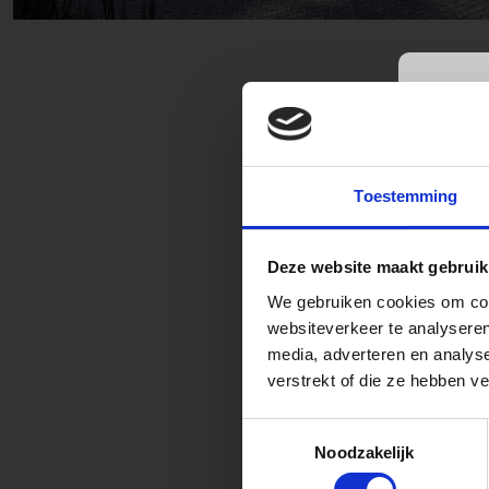
Waaro
Kantoo
Toestemming
Type Denemarke
zonnepanelen en
I.v.m. d
kenmerkende mansa
augustus
Deze website maakt gebruik
hoge kap onts
We gebruiken cookies om cont
Vul alva
websiteverkeer te analyseren
Meer info over de
onze vak
media, adverteren en analys
aan
.
Per 
verstrekt of die ze hebben v
De voordel
Vanaf ma
via
0548 
Toestemmingsselectie
Noodzakelijk