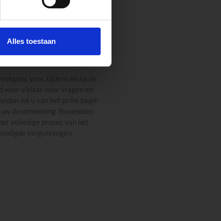
en
Alles toestaan
NSPREEKPUNT
ekpunt voor, tijdens en na de
d voor u klaar voor vragen en
eiden we u van het prille begin
an uw droomwoning. Bovendien
 het volledige proces van het
enodigde vergunningen.