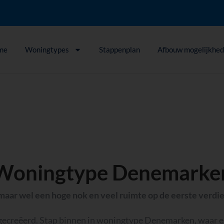
me
Woningtypes
Stappenplan
Afbouw mogelijkhe
Woningtype Denemarke
ar wel een hoge nok en veel ruimte op de eerste verdi
gecreëerd.
Stap binnen in
woningtype Denemarken
, waar 