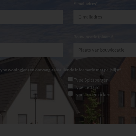
E-mailadres*
Bouwlocatie (plaats)*
ype woning(en) en ontvang aanvullende informatie met prijslijst*
Type Spitsbergen
Type Letland
Type Denemarken