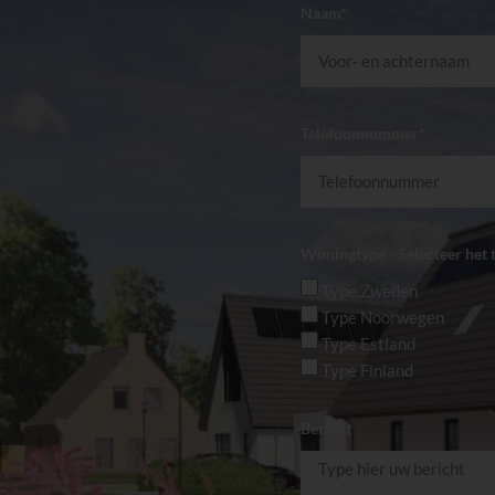
Naam*
Telefoonnummer*
Woningtype - Selecteer het t
Type Zweden
Type Noorwegen
Type Estland
Type Finland
Bericht