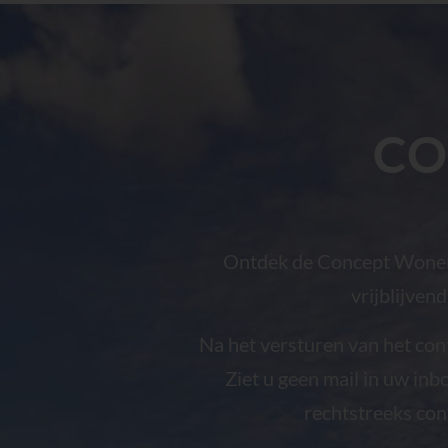
CO
Ontdek de Concept Wonen-
vrijblijven
Na het versturen van het con
Ziet u geen mail in uw i
rechtstreeks con