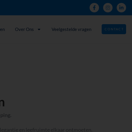
den
Over Ons
Veelgestelde vragen
CONTACT
n
eping.
elegantie en leefruimte elkaar ontmoeten.