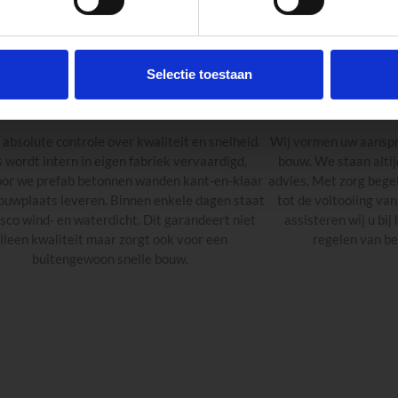
Sluit
Selectie toestaan
KORTE BOUWTIJD
EÉN AA
 absolute controle over kwaliteit en snelheid.
Wij vormen uw aanspre
s wordt intern in eigen fabriek vervaardigd,
bouw. We staan altij
or we prefab betonnen wanden kant-en-klaar
advies. Met zorg begel
ouwplaats leveren. Binnen enkele dagen staat
tot de voltooiing v
sco wind- en waterdicht. Dit garandeert niet
assisteren wij u bij
lleen kwaliteit maar zorgt ook voor een
regelen van b
buitengewoon snelle bouw.