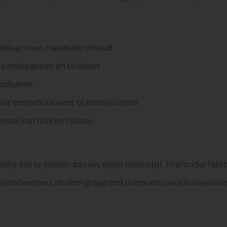
rdekap voor maximale inhoud
te ontspannen én te koken
 badkamer
l voor een extra kamer of hobbyruimte
evoel van luxe en ruimte
ledig aan te passen aan uw eigen woonstijl. Hieronder laten
Onze ontwerpers denken graag met u mee om uw ideale wonin