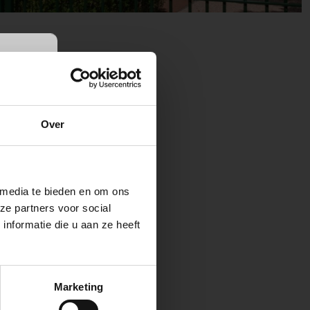
arken?
Over
s, optioneel extra
e woning met een
16
e goothoogte en de
ng enorm oogt.
 media te bieden en om ons
.m. na
ze partners voor social
ies van Woningtype
chure
nformatie die u aan ze heeft
ncept Wonen
reikbaar
Marketing