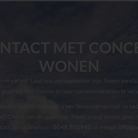
NTACT MET CONC
WONEN
ervaring! Laat ons uw begeleider zijn. Neem vandaa
d gesprek. Wij streven ernaar uw woondromen te ver
tactformulier ontvangt u een bevestigingsmail op he
nbox? Check dan de spambox. Heeft u nog steeds geen
tact op via telefoon:
0548 801940
of e-mail:
info@c